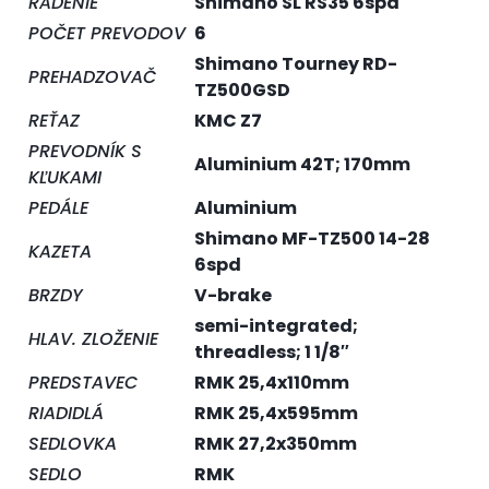
RADENIE
Shimano SL RS35 6spd
POČET PREVODOV
6
Shimano Tourney RD-
PREHADZOVAČ
TZ500GSD
REŤAZ
KMC Z7
PREVODNÍK S
Aluminium 42T; 170mm
KĽUKAMI
PEDÁLE
Aluminium
Shimano MF-TZ500 14-28
KAZETA
6spd
BRZDY
V-brake
semi-integrated;
HLAV. ZLOŽENIE
threadless; 1 1/8″
PREDSTAVEC
RMK 25,4x110mm
RIADIDLÁ
RMK 25,4x595mm
SEDLOVKA
RMK 27,2x350mm
SEDLO
RMK