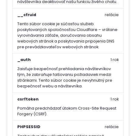
návštevníka deaktivovať našu funkciu živého chatu.
__cfruid
relácie
Tento súbor cookie je súčasťou služieb
poskytovaných spoločnosťou Cloudflare – vrátane
vyrovnávania záťaže, doručovania obsahu
webových stránok a poskytovania pripojenia DNS
pre prevádzkovateľov webových stránok.
_auth
1 rok
Zaisťuje bezpečnosť prehliadania návštevníkov
tým, že zabraňuje falšovaniu požiadaviek medzi
stránkami. Tento súbor cookie je nevyhnutný pre
bezpečnosť webu a návštevníka.
csrftoken
1 rok
Pomáha predchádzať útokom Cross-Site Request
Forgery (CSRF).
PHPSESSID
relácie