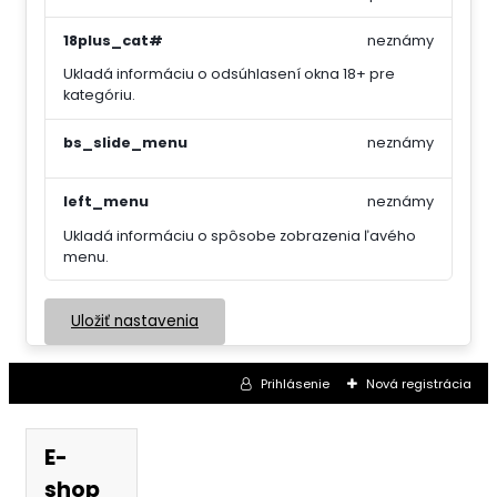
18plus_cat#
neznámy
Ukladá informáciu o odsúhlasení okna 18+ pre
kategóriu.
bs_slide_menu
neznámy
left_menu
neznámy
Ukladá informáciu o spôsobe zobrazenia ľavého
menu.
Uložiť nastavenia
Prihlásenie
Nová registrácia
E-
shop