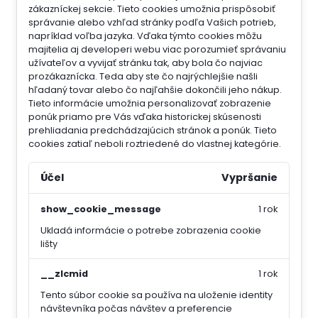
zákazníckej sekcie.
Tieto cookies umožnia prispôsobiť
správanie alebo vzhľad stránky podľa Vašich potrieb,
napríklad voľba jazyka.
Vďaka týmto cookies môžu
majitelia aj developeri webu viac porozumieť správaniu
užívateľov a vyvijať stránku tak, aby bola čo najviac
prozákaznícka. Teda aby ste čo najrýchlejšie našli
hľadaný tovar alebo čo najľahšie dokončili jeho nákup.
Tieto informácie umožnia personalizovať zobrazenie
ponúk priamo pre Vás vďaka historickej skúsenosti
prehliadania predchádzajúcich stránok a ponúk.
Tieto
cookies zatiaľ neboli roztriedené do vlastnej kategórie.
Účel
Vypršanie
show_cookie_message
1 rok
Ukladá informácie o potrebe zobrazenia cookie
lišty
__zlcmid
1 rok
Tento súbor cookie sa používa na uloženie identity
návštevníka počas návštev a preferencie