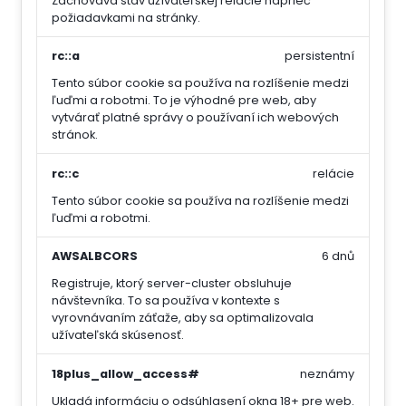
Zachováva stav užívateľskej relácie naprieč
požiadavkami na stránky.
rc::a
persistentní
Tento súbor cookie sa používa na rozlíšenie medzi
ľuďmi a robotmi. To je výhodné pre web, aby
vytvárať platné správy o používaní ich webových
stránok.
rc::c
relácie
Tento súbor cookie sa používa na rozlíšenie medzi
ľuďmi a robotmi.
AWSALBCORS
6 dnů
Registruje, ktorý server-cluster obsluhuje
návštevníka. To sa používa v kontexte s
vyrovnávaním záťaže, aby sa optimalizovala
užívateľská skúsenosť.
18plus_allow_access#
neznámy
Ukladá informáciu o odsúhlasení okna 18+ pre web.