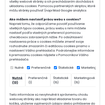
všetky webové stránky a ich prechádzaním dochádza k
ukladaniu cookies. Pomocou partnerských skriptov, ktoré
môžu stránky používať (napríklad Google analytics
Ako môžem nastaviť prácu webu s cookies?
Napriek tomu, že odporúčame povoliť používanie
všetkých typov cookies, prácu webu s nimi môžete
nastaviť podľa vlastných preferencií pomocou
checkboxov zobrazených nižšie. Po odsúhlasení
nastavenia práce s cookies môžete zmeniť svoje
rozhodnutie zmazaním či editáciou cookies priamo v
nastavení Vášho prehliadača. Podrobnejšie informácie
k premazaniu cookies nájdete v Pomocníkovi Vášho
prehliadača.
Nutné
Preferenčné
Štatistické
Marketingové
Nutné
Preferenčné
Štatistické
Marketingové
Ne
(13)
(1)
(15)
(15)
(7)
Tieto informácie sú nevyhnutné k správnemu chodu
webovej stránky ako napríklad vkladanie tovaru do
košíka, uloženie vyplnených údajov alebo prihlásenie do