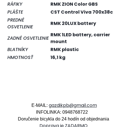
RÁFIKY
RMK ZION Color GBS
PLÁŠTE
CST Control Viva 700x38c
PREDNÉ
RMK 20LUX battery
OSVETLENIE
RMK 1LED battery, carrier
ZADNÉ OSVETLENIE
mount
BLATNÍKY
RMK plastic
HMOTNOSŤ
16,1 kg
gazdikpb@gmail.com
E-MAIL:
INFOLINKA: 0948768722
Doručenie bicykla do 24 hodín od objednania
Doprava je ZADARMO