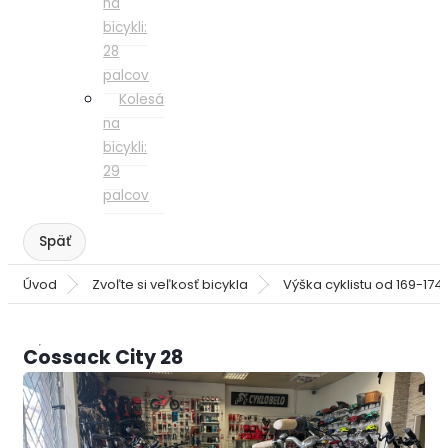
na
bicykli:
28
palcov
Kolesá
na
bicykli:
29
palcov
Úvod
Zvoľte si veľkosť bicykla
Výška cyklistu od 169-174
Cossack City 28