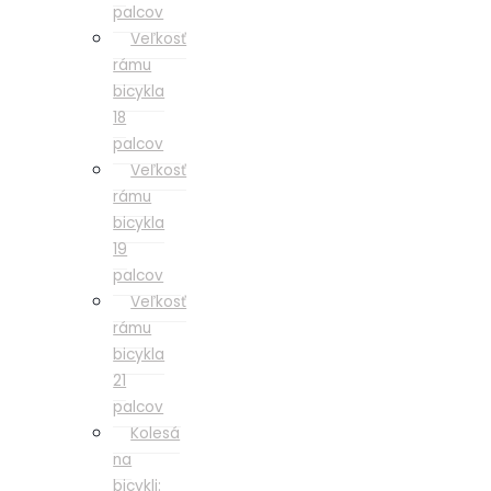
palcov
Veľkosť
rámu
bicykla
18
palcov
Veľkosť
rámu
bicykla
19
palcov
Veľkosť
rámu
bicykla
21
palcov
Kolesá
na
bicykli: